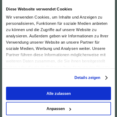
Lesen sie dazu:
Diese Webseite verwendet Cookies
Wir verwenden Cookies, um Inhalte und Anzeigen zu
Irische Airline "droht" zum Salzburg Jubiläum
- in 25 Jahren 3,7 Millionen Passagiere
personalisieren, Funktionen für soziale Medien anbieten
befördert.
zu können und die Zugriffe auf unsere Website zu
Freilassinger Anzeiger vom 30. April 2026
analysieren. Außerdem geben wir Informationen zu Ihrer
FA_30042026.pdf
Verwendung unserer Website an unsere Partner für
PDF-Dokument [382.7 KB]
soziale Medien, Werbung und Analysen weiter. Unsere
Partner führen diese Informationen möglicherweise mit
News vom 28. April
weiteren Daten zusammen, die Sie ihnen bereitgestellt
haben oder die sie im Rahmen Ihrer Nutzung der Dienste
Der Sound von morgen darf kein
gesammelt haben.
Gesundheitsrisiko sein:
Details zeigen
Der Sound von morgen darf kein
Alle zulassen
Gesundheitsrisiko sein - Pressemitteilung der
"Bundesvereinigung gegen Fluglärm e.V.
(BVF)"
Anpassen
20260428_Tag gegen Lärm.pdf
PDF-Dokument [99.2 KB]