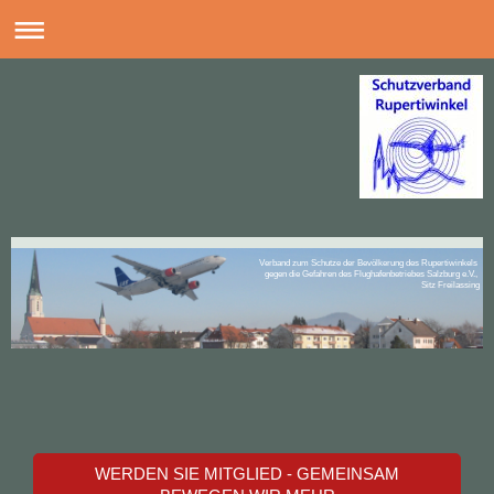
Verband zum Schutze der Bevölkerung des Rupertiwinkels
gegen die Gefahren des Flughafenbetriebes Salzburg e.V.,
Sitz Freilassing
WERDEN SIE MITGLIED - GEMEINSAM