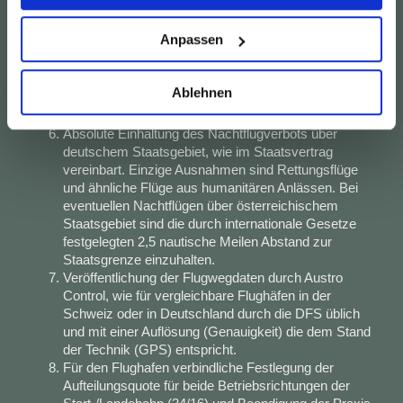
Umweltverträglichkeitsprüfung (UVP) geprüft. Sollte
ein UVP-Verfahren eingeleitet werden, müssen die
Anpassen
Bedenken der bayerischen Seite beachtet werden.
Die oftmals zitierten wirtschaftlichen Vorteile sind
durch Zahlen und Fakten zu belegen und mit den
Ablehnen
wirtschaftlichen Nachteilen Bayerns in Relation zu
setzen.
Absolute Einhaltung des Nachtflugverbots über
deutschem Staatsgebiet, wie im Staatsvertrag
vereinbart. Einzige Ausnahmen sind Rettungsflüge
und ähnliche Flüge aus humanitären Anlässen. Bei
eventuellen Nachtflügen über österreichischem
Staatsgebiet sind die durch internationale Gesetze
festgelegten 2,5 nautische Meilen Abstand zur
Staatsgrenze einzuhalten.
Veröffentlichung der Flugwegdaten durch Austro
Control, wie für vergleichbare Flughäfen in der
Schweiz oder in Deutschland durch die DFS üblich
und mit einer Auflösung (Genauigkeit) die dem Stand
der Technik (GPS) entspricht.
Für den Flughafen verbindliche Festlegung der
Aufteilungsquote für beide Betriebsrichtungen der