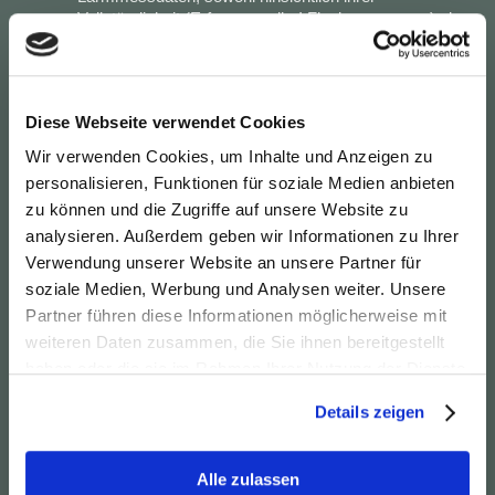
Vollständigkeit (Erfassung aller! Flugbewegungen) als
auch der Korrektheit.
Bekanntgabe der Gesamtzahl der Flugbewegungen
am Flughafen Salzburg, nicht nur der
"kommerziellen" Bewegungen (Linie und Charter),
Diese Webseite verwendet Cookies
sondern auch der Allgemeinen Luftfahrt (Business-
und Corporate-Jets, Frachtflüge, etc.) mit Angabe
Wir verwenden Cookies, um Inhalte und Anzeigen zu
des jeweiligen MTOW.
personalisieren, Funktionen für soziale Medien anbieten
Überprüfung der von Austro Control GmbH geübten
zu können und die Zugriffe auf unsere Website zu
Praxis der dauernden Betriebsrichtungswechsel der
analysieren. Außerdem geben wir Informationen zu Ihrer
Piste 34/16 durch das Luftfahrt-Bundesamt im
Hinblick auf die Sicherheit, insbesondere in
Verwendung unserer Website an unsere Partner für
Anbetracht der Tatsache, dass Anflug- und
soziale Medien, Werbung und Analysen weiter. Unsere
Abflugwege einander über der Stadt Freilassing
Partner führen diese Informationen möglicherweise mit
kreuzen.
weiteren Daten zusammen, die Sie ihnen bereitgestellt
Kritische Prüfung der Auswirkungen des geplanten
haben oder die sie im Rahmen Ihrer Nutzung der Dienste
weiteren Ausbaus der Kapazitäten des Flughafens
Salzburg. Die Genehmigung zur
gesammelt haben.
Details zeigen
Flughafenerweiterung wurde beim
Verwaltungsgerichtshof in Wien beeinsprucht. In
einem weiteren Verfahren (Umweltsenat Wien) wird
Alle zulassen
die Forderung nach einer