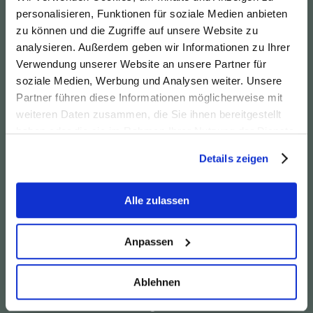
hier ein Leserbrief von Kurt Liewehr.
personalisieren, Funktionen für soziale Medien anbieten
zu können und die Zugriffe auf unsere Website zu
analysieren. Außerdem geben wir Informationen zu Ihrer
Verwendung unserer Website an unsere Partner für
soziale Medien, Werbung und Analysen weiter. Unsere
Partner führen diese Informationen möglicherweise mit
weiteren Daten zusammen, die Sie ihnen bereitgestellt
haben oder die sie im Rahmen Ihrer Nutzung der Dienste
gesammelt haben.
Details zeigen
Alle zulassen
Anpassen
Ablehnen
News vom 18. Februar 2025
Zuviel für einen Provinzflughafen