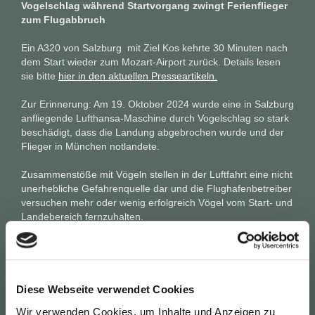
Vogelschlag während Startvorgang zwingt Ferienflieger
zum Flugabbruch
Ein A320 von Salzburg mit Ziel Kos kehrte 30 Minuten nach
dem Start wieder zum Mozart-Airport zurück. Details lesen
sie bitte
hier in den aktuellen Presseartikeln.
Zur Erinnerung: Am 19. Oktober 2024 wurde eine in Salzburg
anfliegende Lufthansa-Maschine durch Vogelschlag so stark
beschädigt, dass die Landung abgebrochen wurde und der
Flieger in München notlandete.
Zusammenstöße mit Vögeln stellen in der Luftfahrt eine nicht
unerhebliche Gefahrenquelle dar und die Flughafenbetreiber
versuchen mehr oder wenig erfolgreich Vögel vom Start- und
Landebereich fernzuhalten.
News vom 25. Februar 2025
Belastungsrekord mit 308 Flugbewegungen !
Diese Webseite verwendet Cookies
Zu diesem Negativrekord, am Samstag, den 22.02.,
Wir verwenden Cookies, um Inhalte und Anzeigen zu